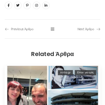
Previous Άρθρο
Next Άρθρο
Related Άρθρα
notia.gr
Είπαν για εμάς