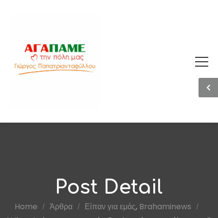
Post Detail
Home
Άρθρα
Είπαν για εμάς
,
Brahaminews
/
/
/