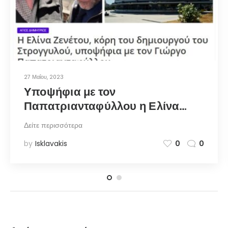
27 Μαΐου, 2023
Υποψήφια με τον
Παπατριανταφύλλου η Ελίνα
Ζενέτου, κόρη του δημιουργού
Δείτε περισσότερα
του Στρογγυλού – notia.gr
by
Isklavakis
0
0