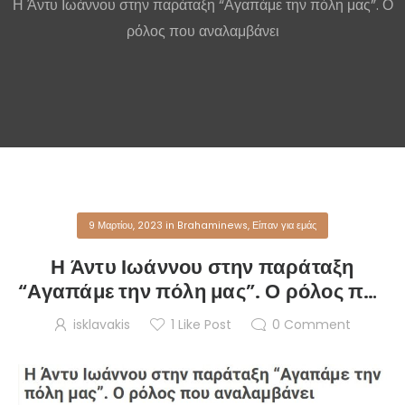
Η Άντυ Ιωάννου στην παράταξη “Αγαπάμε την πόλη μας”. Ο
ρόλος που αναλαμβάνει
9 Μαρτίου, 2023
in
Brahaminews
,
Είπαν για εμάς
Η Άντυ Ιωάννου στην παράταξη
“Αγαπάμε την πόλη μας”. Ο ρόλος που
αναλαμβάνει
isklavakis
1
Like Post
0
Comment