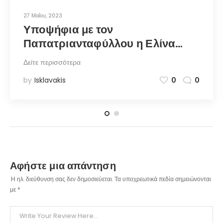
27 Μαΐου, 2023
Υποψήφια με τον
Παπατριανταφύλλου η Ελίνα
Ζενέτου, κόρη του δημιουργού
Δείτε περισσότερα
του Στρογγυλού – notia.gr
by
Isklavakis
0
0
Αφήστε μια απάντηση
Η ηλ. διεύθυνση σας δεν δημοσιεύεται.
Τα υποχρεωτικά πεδία σημειώνονται
με
*