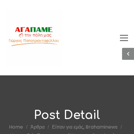
Post Detail
Home
Άρθρα
Είπαν για εμάς
,
Brahaminews
/
/
/