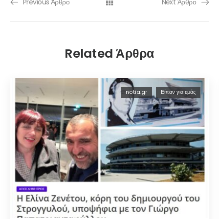
Previous Άρθρο
Next Άρθρο
Related Άρθρα
notia.gr
Είπαν για εμάς