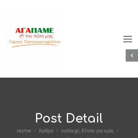
Post Detail
Home
Άρθρα
notia.gr
,
Είπαν για εμάς
/
/
/