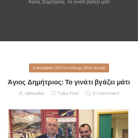
Άγιος Δημήτριος: Το γινάτι βγάζει μάτι
8 Δεκεμβρίου, 2022
in
notia.gr
,
Είπαν για εμάς
Άγιος Δημήτριος: Το γινάτι βγάζει μάτι
isklavakis
1
Like Post
0
Comment