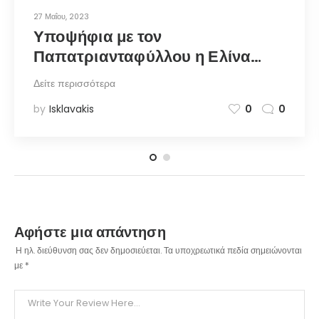
27 Μαΐου, 2023
Υποψήφια με τον
Παπατριανταφύλλου η Ελίνα
Ζενέτου, κόρη του δημιουργού
Δείτε περισσότερα
του Στρογγυλού – notia.gr
by
Isklavakis
0
0
Αφήστε μια απάντηση
Η ηλ. διεύθυνση σας δεν δημοσιεύεται.
Τα υποχρεωτικά πεδία σημειώνονται
με
*