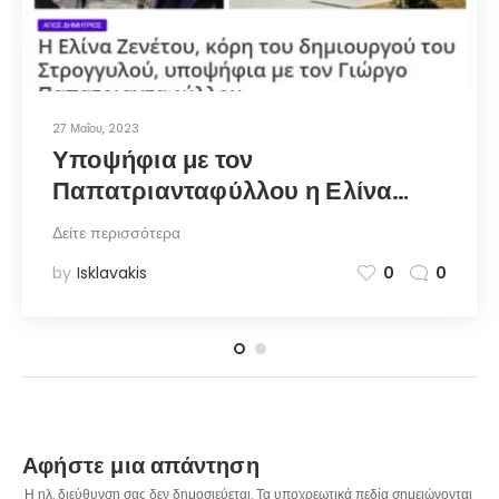
27 Μαΐου, 2023
Υποψήφια με τον
Παπατριανταφύλλου η Ελίνα
Ζενέτου, κόρη του δημιουργού
Δείτε περισσότερα
του Στρογγυλού – notia.gr
by
Isklavakis
0
0
Αφήστε μια απάντηση
Η ηλ. διεύθυνση σας δεν δημοσιεύεται.
Τα υποχρεωτικά πεδία σημειώνονται