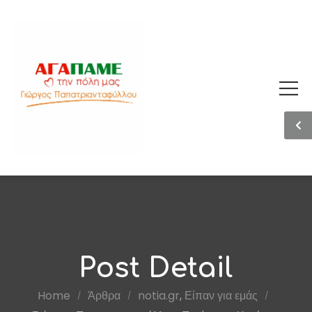
Post Detail
Home
Άρθρα
notia.gr
,
Είπαν για εμάς
/
/
/