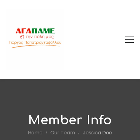
Member Info
Home
Our Team
Jessica Doe
/
/