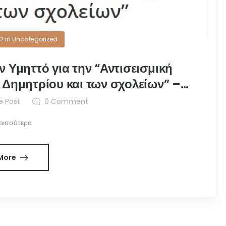
22
in
Uncategorized
ν Υμηττό για την “Αντισεισμική
 Δημητρίου και των σχολείων” –
ia.gr
e Post
0
Comment
ερισσότερα
More