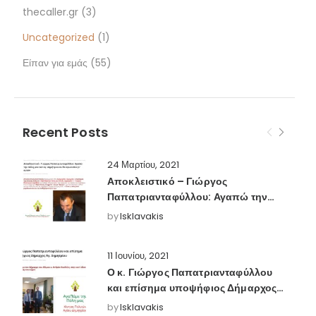
thecaller.gr
(3)
Uncategorized
(1)
Είπαν για εμάς
(55)
Recent Posts
24 Μαρτίου, 2021
Αποκλειστικό – Γιώργος
Παπατριανταφύλλου: Αγαπώ την
πόλη μου τον Αγ. Δημήτριο και θα
by
Isklavakis
αγωνιστώ γι’ αυτόν – Αττικός
σφυγμός
11 Ιουνίου, 2021
Ο κ. Γιώργος Παπατριανταφύλλου
και επίσημα υποψήφιος Δήμαρχος
Αγ. Δημητρίου – attikos-sfygmos
by
Isklavakis