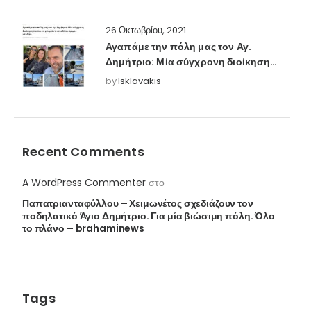
26 Οκτωβρίου, 2021
Αγαπάμε την πόλη μας τον Αγ.
Δημήτριο: Μία σύγχρονη διοίκηση
πρέπει να μπορεί να καταθέσει
by
Isklavakis
ώριμες μελέτες. – attikos-sfygmos
Recent Comments
A WordPress Commenter
στο
Παπατριανταφύλλου – Χειμωνέτος σχεδιάζουν τον
ποδηλατικό Άγιο Δημήτριο. Για μία βιώσιμη πόλη. Όλο
το πλάνο – brahaminews
Tags